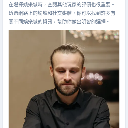
在選擇娛樂城時，查閱其他玩家的評價也很重要。
透過網路上的論壇和社交媒體，你可以找到許多有
關不同娛樂城的資訊，幫助你做出明智的選擇。