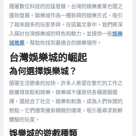
隨著數位科技的迅猛發展，台灣的娛樂產業也隨之
蓬勃發展。娛樂城作為一種新興的娛樂方式，吸引
了越來越多的玩家參與。在這篇文章中，我們將深
入探討台灣娛樂城的特色和魅力，並提供一些
娛樂
城推薦
，幫助你找到最適合的娛樂場所。
台灣娛樂城的崛起
為何選擇娛樂城？
隨著生活節奏的加快，許多人希望在繁忙的工作之
餘獲得放鬆和娛樂。娛樂城不僅提供各種遊戲選
擇，還結合了社交、娛樂和刺激，成為人們休閒的
熱點。它們通常擁有精緻的環境，吸引著尋求新鮮
體驗的玩家。
娛樂城的遊戲種類