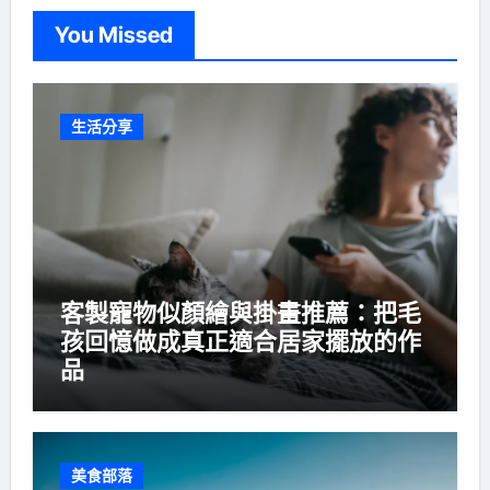
You Missed
生活分享
客製寵物似顏繪與掛畫推薦：把毛
孩回憶做成真正適合居家擺放的作
品
美食部落