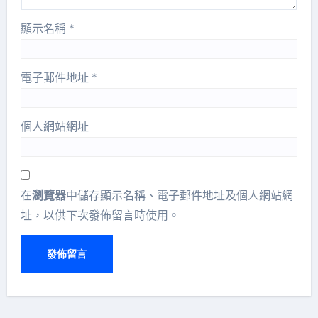
顯示名稱
*
電子郵件地址
*
個人網站網址
在
瀏覽器
中儲存顯示名稱、電子郵件地址及個人網站網
址，以供下次發佈留言時使用。