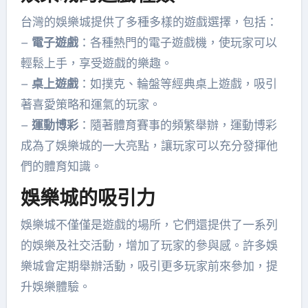
台灣的娛樂城提供了多種多樣的遊戲選擇，包括：
–
電子遊戲
：各種熱門的電子遊戲機，使玩家可以
輕鬆上手，享受遊戲的樂趣。
–
桌上遊戲
：如撲克、輪盤等經典桌上遊戲，吸引
著喜愛策略和運氣的玩家。
–
運動博彩
：隨著體育賽事的頻繁舉辦，運動博彩
成為了娛樂城的一大亮點，讓玩家可以充分發揮他
們的體育知識。
娛樂城的吸引力
娛樂城不僅僅是遊戲的場所，它們還提供了一系列
的娛樂及社交活動，增加了玩家的參與感。許多娛
樂城會定期舉辦活動，吸引更多玩家前來參加，提
升娛樂體驗。