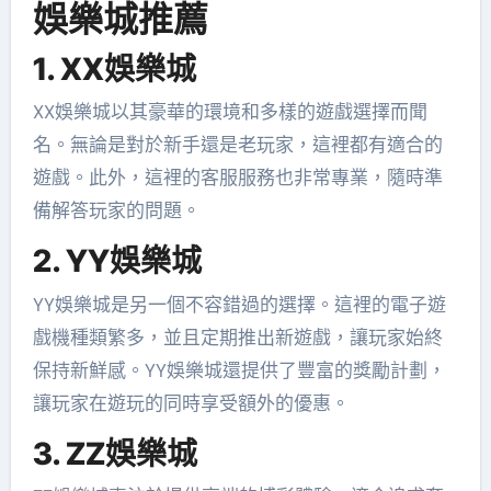
娛樂城推薦
1. XX娛樂城
XX娛樂城以其豪華的環境和多樣的遊戲選擇而聞
名。無論是對於新手還是老玩家，這裡都有適合的
遊戲。此外，這裡的客服服務也非常專業，隨時準
備解答玩家的問題。
2. YY娛樂城
YY娛樂城是另一個不容錯過的選擇。這裡的電子遊
戲機種類繁多，並且定期推出新遊戲，讓玩家始終
保持新鮮感。YY娛樂城還提供了豐富的獎勵計劃，
讓玩家在遊玩的同時享受額外的優惠。
3. ZZ娛樂城