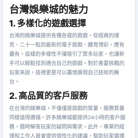
台灣娛樂城的魅力
1. 多樣化的遊戲選擇
台灣的娛樂城提供各種各樣的遊戲，從經典的撲
克、二十一點到最新的電子遊戲、體育博彩，應有
盡有。這樣的多樣性不僅吸引了眾多玩家，也讓新
手可以輕鬆找到適合自己的遊戲。對於喜愛挑戰的
玩家來說，這裡更是可以盡情展現自己技術的舞
台。
2. 高品質的客戶服務
在台灣的娛樂城，不僅僅是遊戲的質量，服務質量
同樣值得讚揚。許多娛樂城都提供24小時的客戶服
務，隨時解答玩家的疑問與需求。此外，專業的經
理和工作人員會提供個性化的建議，幫助玩家選擇