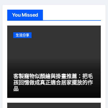
You Missed
生活分享
客製寵物似顏繪與掛畫推薦：把毛
孩回憶做成真正適合居家擺放的作
品