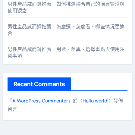
男性產品威而鋼推薦：如何挑選適合自己的購買管道與
使用觀念
男性產品威而鋼推薦：怎麼選、怎麼看、哪些情況更適
合
男性產品威而鋼推薦：用途、差異、選擇重點與使用注
意事項
Recent Comments
「
A WordPress Commenter
」於〈
Hello world!
〉發佈
留言