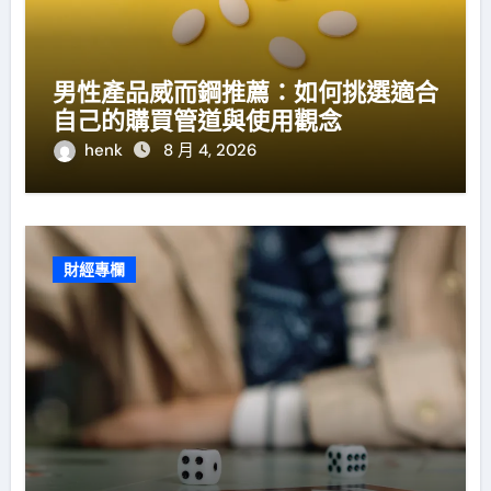
男性產品威而鋼推薦：如何挑選適合
自己的購買管道與使用觀念
henk
8 月 4, 2026
財經專欄