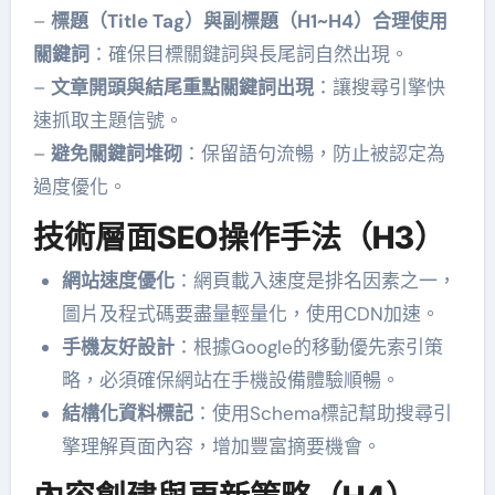
–
標題（Title Tag）與副標題（H1~H4）合理使用
關鍵詞
：確保目標關鍵詞與長尾詞自然出現。
–
文章開頭與結尾重點關鍵詞出現
：讓搜尋引擎快
速抓取主題信號。
–
避免關鍵詞堆砌
：保留語句流暢，防止被認定為
過度優化。
技術層面SEO操作手法（H3）
網站速度優化
：網頁載入速度是排名因素之一，
圖片及程式碼要盡量輕量化，使用CDN加速。
手機友好設計
：根據Google的移動優先索引策
略，必須確保網站在手機設備體驗順暢。
結構化資料標記
：使用Schema標記幫助搜尋引
擎理解頁面內容，增加豐富摘要機會。