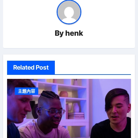
By
henk
Related Post
主題內容