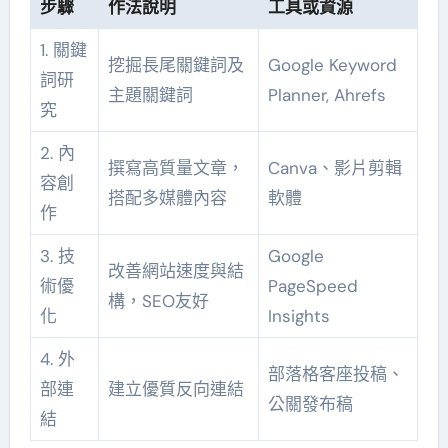
步驟
作法說明
工具或資源
1. 關鍵
挖掘長尾關鍵詞及
Google Keyword
詞研
主題關鍵詞
Planner, Ahrefs
究
2. 內
撰寫高質量文章，
Canva、影片剪輯
容創
搭配多媒體內容
軟體
作
3. 技
Google
改善網站速度與結
術優
PageSpeed
構，SEO友好
化
Insights
4. 外
部落格客座投稿、
部連
建立優質反向連結
公關發布稿
結