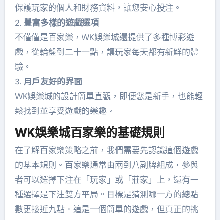
保護玩家的個人和財務資料，讓您安心投注。
2.
豐富多樣的遊戲選項
不僅僅是百家樂，WK娛樂城還提供了多種博彩遊
戲，從輪盤到二十一點，讓玩家每天都有新鮮的體
驗。
3.
用戶友好的界面
WK娛樂城的設計簡單直觀，即便您是新手，也能輕
鬆找到並享受遊戲的樂趣。
WK娛樂城百家樂的基礎規則
在了解百家樂策略之前，我們需要先認識這個遊戲
的基本規則。百家樂通常由兩到八副牌組成，參與
者可以選擇下注在「玩家」或「莊家」上，還有一
種選擇是下注雙方平局。目標是猜測哪一方的總點
數更接近九點。這是一個簡單的遊戲，但真正的挑