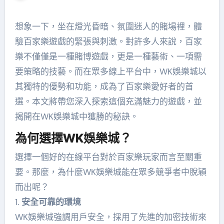
想象一下，坐在燈光昏暗、氛圍迷人的賭場裡，體
驗百家樂遊戲的緊張與刺激。對許多人來說，百家
樂不僅僅是一種賭博遊戲，更是一種藝術、一項需
要策略的技藝。而在眾多線上平台中，WK娛樂城以
其獨特的優勢和功能，成為了百家樂愛好者的首
選。本文將帶您深入探索這個充滿魅力的遊戲，並
揭開在WK娛樂城中獲勝的秘訣。
為何選擇WK娛樂城？
選擇一個好的在線平台對於百家樂玩家而言至關重
要。那麼，為什麼WK娛樂城能在眾多競爭者中脫穎
而出呢？
1.
安全可靠的環境
WK娛樂城強調用戶安全，採用了先進的加密技術來