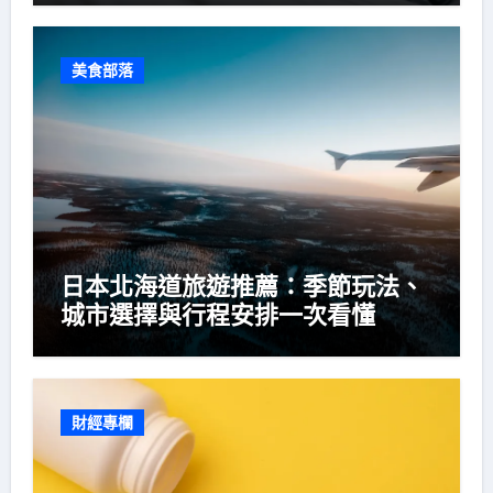
美食部落
日本北海道旅遊推薦：季節玩法、
城市選擇與行程安排一次看懂
財經專欄