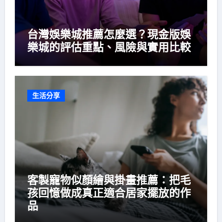
台灣娛樂城推薦怎麼選？現金版娛
樂城的評估重點、風險與實用比較
生活分享
客製寵物似顏繪與掛畫推薦：把毛
孩回憶做成真正適合居家擺放的作
品