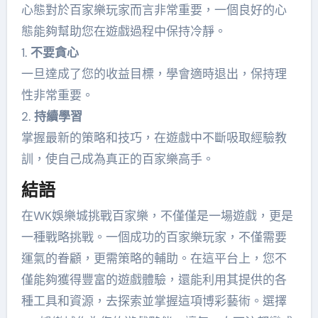
心態對於百家樂玩家而言非常重要，一個良好的心
態能夠幫助您在遊戲過程中保持冷靜。
1.
不要貪心
一旦達成了您的收益目標，學會適時退出，保持理
性非常重要。
2.
持續學習
掌握最新的策略和技巧，在遊戲中不斷吸取經驗教
訓，使自己成為真正的百家樂高手。
結語
在WK娛樂城挑戰百家樂，不僅僅是一場遊戲，更是
一種戰略挑戰。一個成功的百家樂玩家，不僅需要
運氣的眷顧，更需策略的輔助。在這平台上，您不
僅能夠獲得豐富的遊戲體驗，還能利用其提供的各
種工具和資源，去探索並掌握這項博彩藝術。選擇