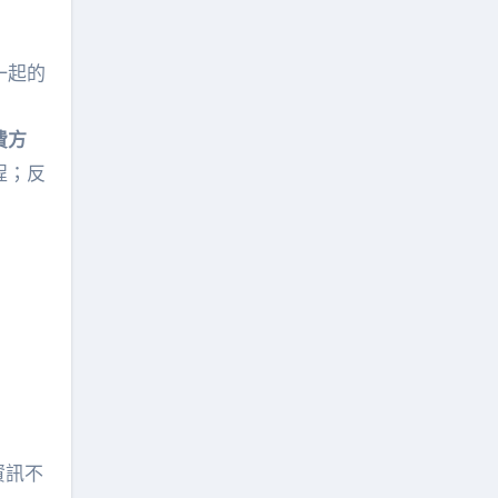
一起的
費方
程；反
資訊不