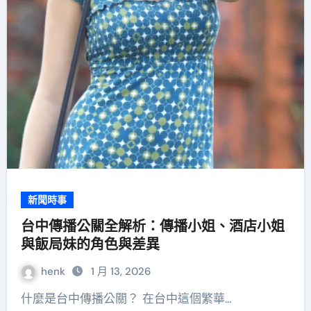
新聞時事
台中傳播公關全解析：傳播小姐、酒店小姐
與飯局妹的角色與差異
henk
1 月 13, 2026
什麼是台中傳播公關？ 在台中這個繁華…