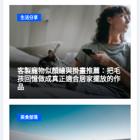
生活分享
客製寵物似顏繪與掛畫推薦：把毛
孩回憶做成真正適合居家擺放的作
品
美食部落