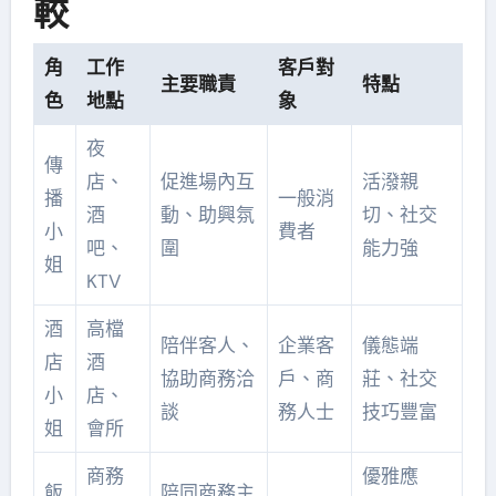
較
角
工作
客戶對
主要職責
特點
色
地點
象
夜
傳
店、
促進場內互
活潑親
播
一般消
酒
動、助興氛
切、社交
小
費者
吧、
圍
能力強
姐
KTV
酒
高檔
陪伴客人、
企業客
儀態端
店
酒
協助商務洽
戶、商
莊、社交
小
店、
談
務人士
技巧豐富
姐
會所
商務
優雅應
飯
陪同商務主