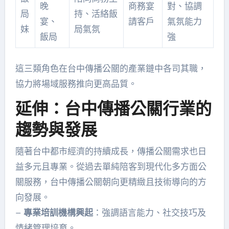
晚
商務宴
對、協調
局
持、活絡飯
宴、
請客戶
氣氛能力
妹
局氣氛
飯局
強
這三類角色在台中傳播公關的產業鏈中各司其職，
協力將場域服務推向更高品質。
延伸：台中傳播公關行業的
趨勢與發展
隨著台中都市經濟的持續成長，傳播公關需求也日
益多元且專業。從過去單純陪客到現代化多方面公
關服務，台中傳播公關朝向更精緻且技術導向的方
向發展。
–
專業培訓機構興起
：強調語言能力、社交技巧及
情緒管理培育。