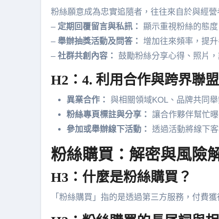
粉絲願意成為忠實追隨者，往往來自於與經營
–
定期回覆留言與私訊：
顯示重視粉絲的態度
–
舉辦抽獎活動及問答：
增加往來頻率，提升
–
社群共創內容：
鼓勵粉絲分享心得、照片，
H2：4. 利用合作與跨界聯
異業合作：
與相關領域KOL、品牌共同
粉絲專頁標註與分享：
讓合作夥伴幫忙曝
參加或舉辦線下活動：
透過活動將線下客群
粉絲購買：解密與風險
H3：什麼是粉絲購買？
「粉絲購買」指的是透過第三方服務，付費獲