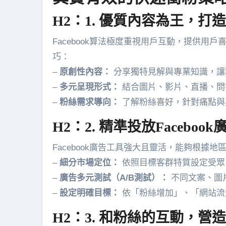
H2：1. 優質內容為王，打
Facebook算法極度重視用戶互動，提供
巧：
–
原創性內容：
分享獨特見解與專業知識，讓
–
多元呈現形式：
結合圖片、影片、直播、問
–
粉絲需求導向：
了解粉絲喜好，針對痛點與
H2：2. 精準投放Faceb
Facebook廣告工具強大且靈活，能夠根據
–
細分市場定位：
依照目標客群特質設定受眾
–
廣告多元測試（A/B測試）：
不同文案、圖
–
設定明確目標：
依「粉絲增加」、「網站流
H2：3. 和粉絲的互動，營