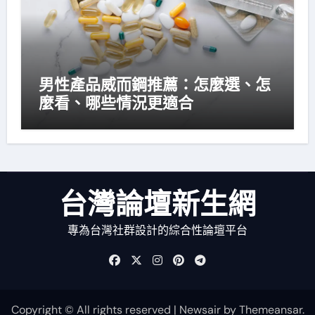
男性產品威而鋼推薦：怎麼選、怎
麼看、哪些情況更適合
台灣論壇新生網
專為台灣社群設計的綜合性論壇平台
Copyright © All rights reserved
|
Newsair
by
Themeansar
.