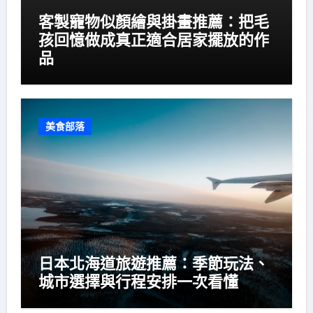
客製寵物似顏繪與掛畫推薦：把毛
孩回憶做成真正適合居家擺放的作
品
美食部落
日本北海道旅遊推薦：季節玩法、
城市選擇與行程安排一次看懂