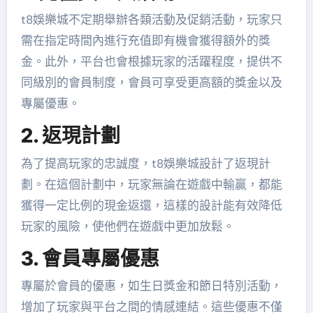
t8娛樂城不定期舉辦各類活動及促銷活動，玩家只
需在指定時間內進行充值即有機會獲得額外的獎
金。此外，平台也會根據玩家的活躍程度，提供不
同級別的會員制度，會員可享受更高額的獎金以及
專屬優惠。
2. 返現計劃
為了提高玩家的忠誠度，t8娛樂城設計了返現計
劃。在這個計劃中，玩家無論在遊戲中輸贏，都能
獲得一定比例的現金返還，這樣的設計能有效降低
玩家的風險，使他們在遊戲中更加放鬆。
3. 會員專屬優惠
專屬於會員的優惠，如生日獎金和節日特別活動，
增加了玩家與平台之間的情感連結。這些優惠不僅