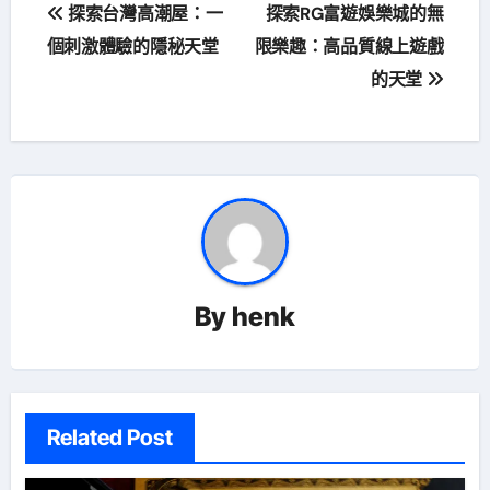
文
探索台灣高潮屋：一
探索RG富遊娛樂城的無
章
個刺激體驗的隱秘天堂
限樂趣：高品質線上遊戲
的天堂
導
覽
By
henk
Related Post