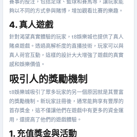
賽事的投注，包括足球、籃球和賽馬等，讓玩家能
夠以不同的方式參與賭博，增加觀看比賽的樂趣。
4. 真人遊戲
針對渴望真實體驗的玩家，t8娛樂城也提供了真人
賭桌遊戲。透過高解析度的直播技術，玩家可以與
真人荷官互動，這樣的設計大大增強了遊戲的真實
感和娛樂價值。
吸引人的獎勵機制
t8娛樂城吸引了眾多玩家的另一個原因就是其豐富
的獎勵機制。新玩家註冊後，通常能夠享有豐厚的
首存獎金，這不僅讓他們在遊戲中有更多的資金運
用，還提高了他們的遊戲體驗。
1. 充值獎金與活動