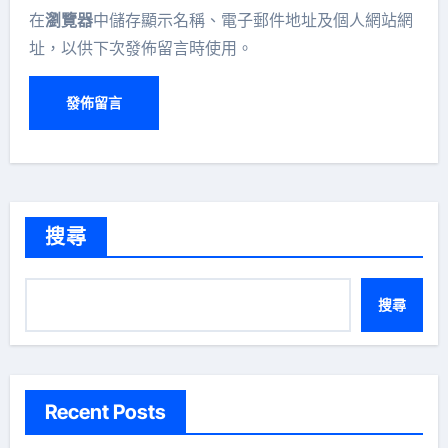
在
瀏覽器
中儲存顯示名稱、電子郵件地址及個人網站網
址，以供下次發佈留言時使用。
搜尋
搜尋
Recent Posts