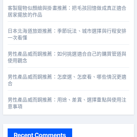
客製寵物似顏繪與掛畫推薦：把毛孩回憶做成真正適合
居家擺放的作品
日本北海道旅遊推薦：季節玩法、城市選擇與行程安排
一次看懂
男性產品威而鋼推薦：如何挑選適合自己的購買管道與
使用觀念
男性產品威而鋼推薦：怎麼選、怎麼看、哪些情況更適
合
男性產品威而鋼推薦：用途、差異、選擇重點與使用注
意事項
Recent Comments