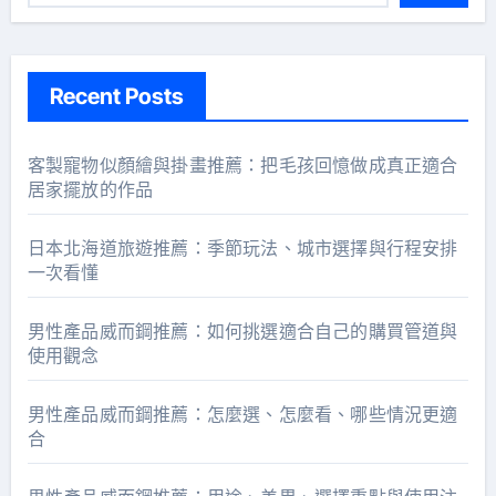
Recent Posts
客製寵物似顏繪與掛畫推薦：把毛孩回憶做成真正適合
居家擺放的作品
日本北海道旅遊推薦：季節玩法、城市選擇與行程安排
一次看懂
男性產品威而鋼推薦：如何挑選適合自己的購買管道與
使用觀念
男性產品威而鋼推薦：怎麼選、怎麼看、哪些情況更適
合