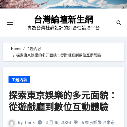
Skip
to
台灣論壇新生網
content
專為台灣社群設計的綜合性論壇平台
Home
主題內容
探索東京娛樂的多元面貌：從遊戲廳到數位互動體驗
主題內容
探索東京娛樂的多元面貌：
從遊戲廳到數位互動體驗
By
henk
3 月 16, 2026
#
東京娛樂
#
東京