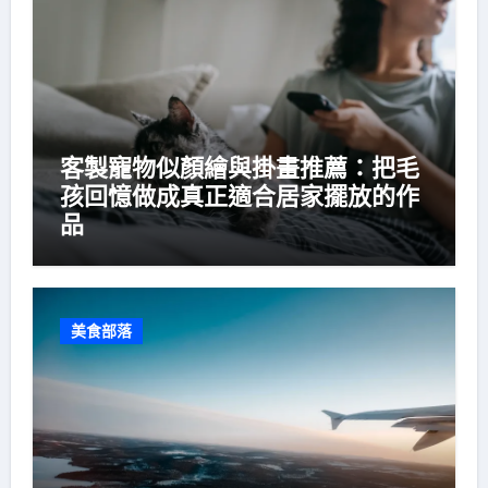
客製寵物似顏繪與掛畫推薦：把毛
孩回憶做成真正適合居家擺放的作
品
美食部落