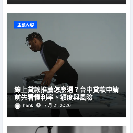
主題內容
線上貸款推薦怎麼選？台中貸款申請
前先看懂利率、額度與風險
henk
7 月 21, 2026