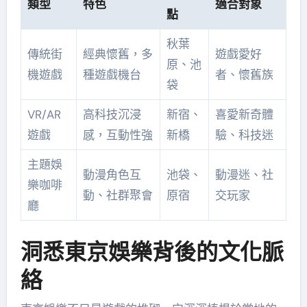
類型
特色
適合對象
點
秋葉
傳統街
經典懷舊，多
遊戲愛好
原、池
機遊戲
種遊戲機台
者、懷舊族
袋
VR/AR
高科技沉浸
新宿、
喜愛新奇體
遊戲
感，互動性強
新橋
驗、科技迷
主題娛
動漫角色互
池袋、
動漫迷、社
樂咖啡
動、社群聚會
原宿
交玩家
廳
洞悉東京娛樂背後的文化脈
絡