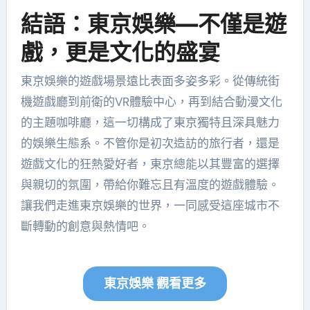
結語：東京娛樂—不僅是遊
戲，更是文化的盛宴
東京娛樂的遊戲場景遠比表面多姿多彩。從傳統街
機遊戲廳到前衛的VR體驗中心，再到結合動漫文化
的主題咖啡廳，這一切構成了東京獨特且深具魅力
的娛樂生態系。不管你是初次造訪的旅行者，還是
遊戲文化的狂熱愛好者，東京總能以其豐富的選擇
與親切的氛圍，帶給你難忘且有溫度的遊戲體驗。
讓我們走進東京娛樂的世界，一同感受這座城市不
斷轉動的創意與熱情吧。
東京娛樂 觀看更多