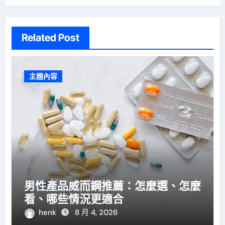
Related Post
主題內容
男性產品威而鋼推薦：怎麼選、怎麼
看、哪些情況更適合
henk
8 月 4, 2026