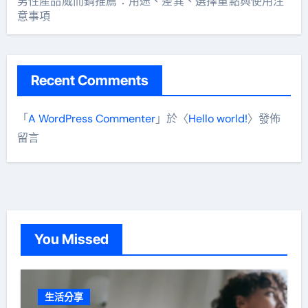
男性產品威而鋼推薦：用途、差異、選擇重點與使用注
意事項
Recent Comments
「
A WordPress Commenter
」於〈
Hello world!
〉發佈
留言
You Missed
生活分享