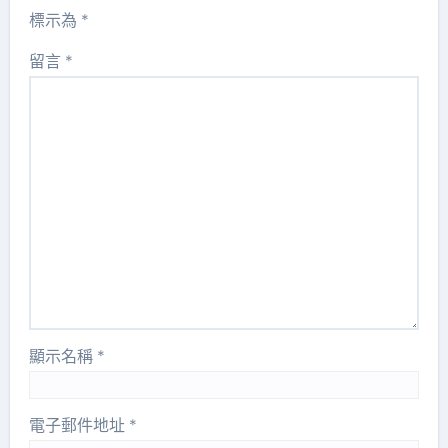
標示為
*
留言
*
顯示名稱
*
電子郵件地址
*