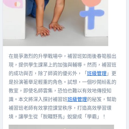
在競爭激烈的升學戰場中，補習班如雨後春筍般出
現，提供學生課業上的加強與輔導。然而，補習班
的成功與否，除了師資的優劣外，「
班級管理
」更
是扮演著舉足輕重的角色。試想，一個吵鬧紛亂的
教室，即使名師雲集，恐怕也難以有效地傳授知
識。本文將深入探討補習班
班級管理
的秘笈，幫助
補習班老師有效掌控課堂秩序，打造高效學習環
境，讓學生從「脫韁野馬」蛻變成「學霸」！