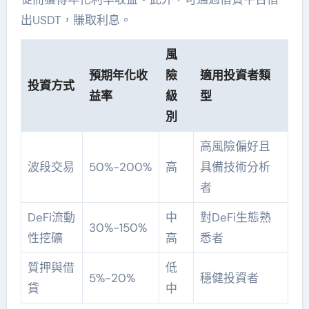
出USDT，賺取利息。
風
預期年化收
險
適用投資者類
投資方式
益率
級
型
別
高風險偏好且
波段交易
50%-200%
高
具備技術分析
者
DeFi流動
中
對DeFi生態熟
30%-150%
性挖礦
高
悉者
質押與借
低
5%-20%
穩健投資者
貸
中