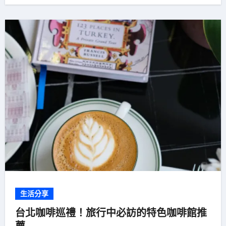
生活分享
台北咖啡巡禮！旅行中必訪的特色咖啡館推