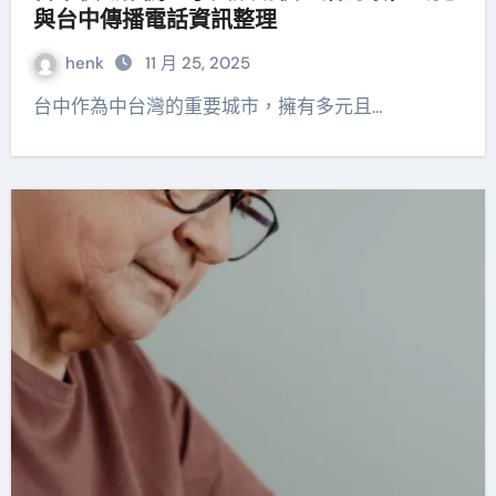
與台中傳播電話資訊整理
henk
11 月 25, 2025
台中作為中台灣的重要城市，擁有多元且…