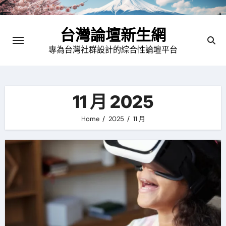
Skip
to
台灣論壇新生網
content
專為台灣社群設計的綜合性論壇平台
11 月 2025
Home
2025
11 月