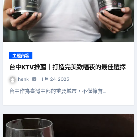
主題內容
台中KTV推薦｜打造完美歡唱夜的最佳選擇
henk
11 月 24, 2025
台中作為臺灣中部的重要城市，不僅擁有…