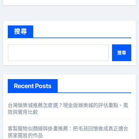
搜尋
搜尋
Recent Posts
台灣娛樂城推薦怎麼選？現金版娛樂城的評估重點、風
險與實用比較
客製寵物似顏繪與掛畫推薦：把毛孩回憶做成真正適合
居家擺放的作品