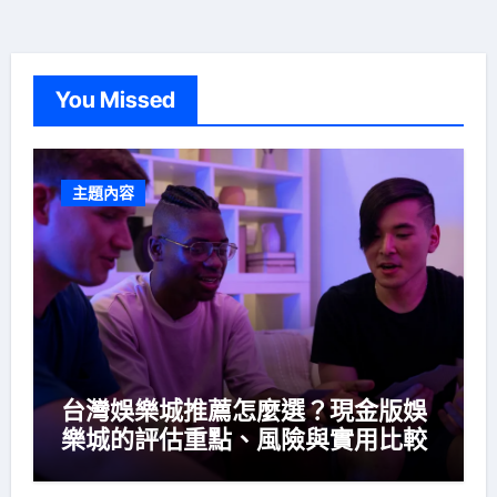
You Missed
主題內容
台灣娛樂城推薦怎麼選？現金版娛
樂城的評估重點、風險與實用比較