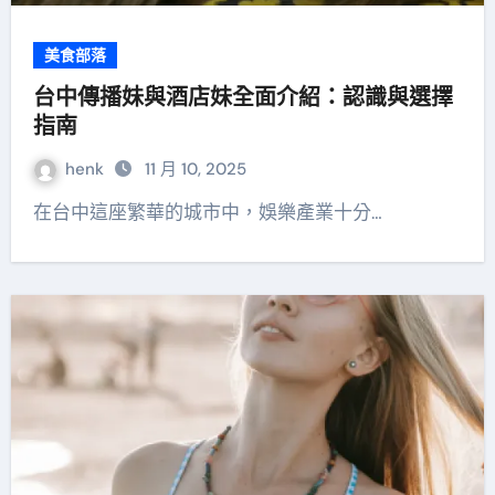
美食部落
台中傳播妹與酒店妹全面介紹：認識與選擇
指南
henk
11 月 10, 2025
在台中這座繁華的城市中，娛樂產業十分…