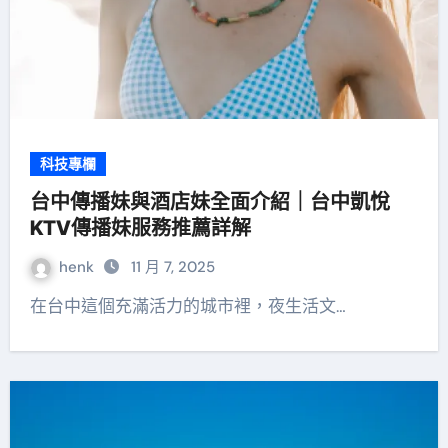
科技專欄
台中傳播妹與酒店妹全面介紹｜台中凱悅
KTV傳播妹服務推薦詳解
henk
11 月 7, 2025
在台中這個充滿活力的城市裡，夜生活文…