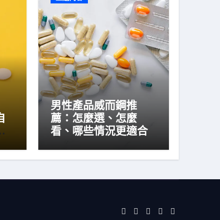
男性產品威而鋼推
自
薦：怎麼選、怎麼
用
看、哪些情況更適合