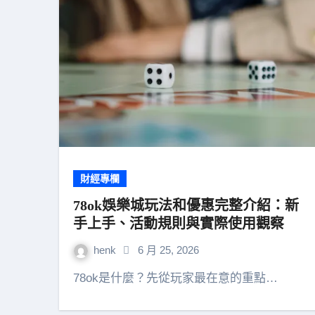
財經專欄
78ok娛樂城玩法和優惠完整介紹：新
手上手、活動規則與實際使用觀察
henk
6 月 25, 2026
78ok是什麼？先從玩家最在意的重點…