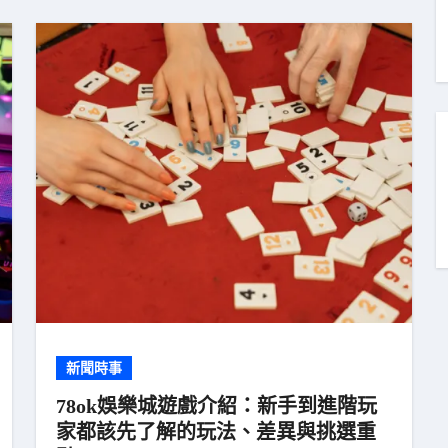
新聞時事
78ok娛樂城遊戲介紹：新手到進階玩
家都該先了解的玩法、差異與挑選重