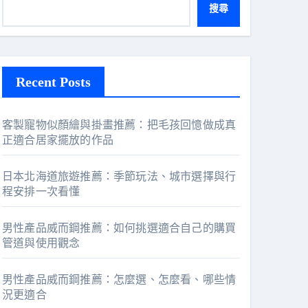
搜尋
Recent Posts
客製寵物似顏繪與掛畫推薦：把毛孩回憶做成真
正適合居家擺放的作品
日本北海道旅遊推薦：季節玩法、城市選擇與行
程安排一次看懂
男性產品威而鋼推薦：如何挑選適合自己的購買
管道與使用觀念
男性產品威而鋼推薦：怎麼選、怎麼看、哪些情
況更適合