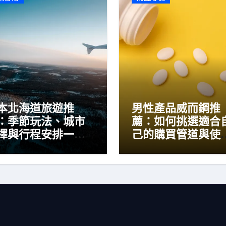
本北海道旅遊推
男性產品威而鋼推
：季節玩法、城市
薦：如何挑選適合
擇與行程安排一次
己的購買管道與使
懂
觀念