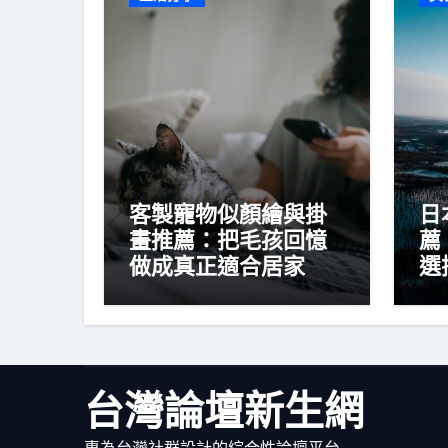
客製寵物似顏繪與掛
日
畫推薦：把毛孩回憶
薦
做成真正適合居家擺
選
放的作品
看
台灣論壇新生網